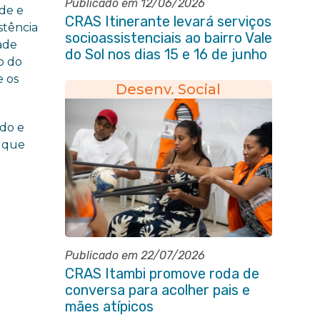
Publicado em 12/06/2026
nde e
CRAS Itinerante levará serviços
stência
socioassistenciais ao bairro Vale
dade
do Sol nos dias 15 e 16 de junho
o do
e Vila Gabriela 18 de junho
e os
Desenv. Social
ado e
, que
Publicado em 22/07/2026
CRAS Itambi promove roda de
conversa para acolher pais e
mães atípicos