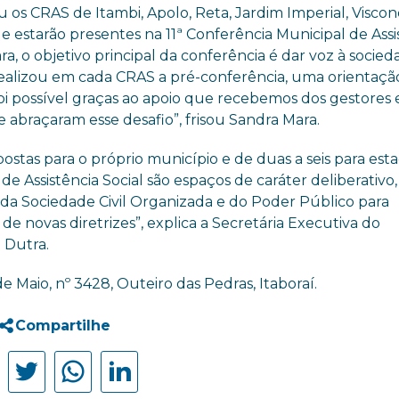
u os CRAS de Itambi, Apolo, Reta, Jardim Imperial, Visco
 estarão presentes na 11ª Conferência Municipal de Assi
a, o objetivo principal da conferência é dar voz à socie
aí realizou em cada CRAS a pré-conferência, uma orientaçã
 foi possível graças ao apoio que recebemos dos gestores 
braçaram esse desafio”, frisou Sandra Mara.
tas para o próprio município e de duas a seis para est
de Assistência Social são espaços de caráter deliberativo
 da Sociedade Civil Organizada e do Poder Público para
 de novas diretrizes”, explica a Secretária Executiva do
 Dutra.
e Maio, nº 3428, Outeiro das Pedras, Itaboraí.
Compartilhe