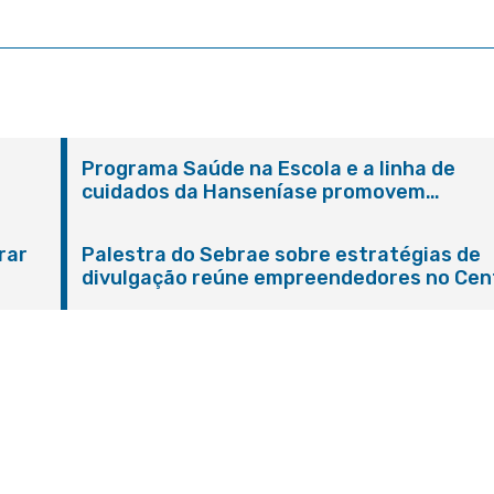
Programa Saúde na Escola e a linha de
cuidados da Hanseníase promovem
conscientização sobre hanseníase na E.M
Adelaide de Magalhães Seabra
rar
Palestra do Sebrae sobre estratégias de
divulgação reúne empreendedores no Cen
de Itaboraí