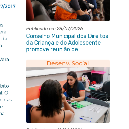
07/2017
is
Publicado em 28/07/2026
erá
Conselho Municipal dos Direitos
o da
da Criança e do Adolescente
a
promove reunião de
alinhamento com órgãos
Vera
públicos
Desenv. Social
bito
l. O
ão das
de
uma