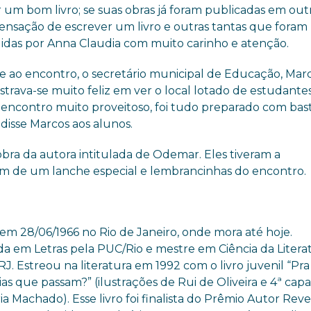
 um bom livro; se suas obras já foram publicadas em out
sensação de escrever um livro e outras tantas que foram
idas por Anna Claudia com muito carinho e atenção.
e ao encontro, o secretário municipal de Educação, Mar
strava-se muito feliz em ver o local lotado de estudante
 encontro muito proveitoso, foi tudo preparado com bas
disse Marcos aos alunos.
ra da autora intitulada de Odemar. Eles tiveram a
ém de um lanche especial e lembrancinhas do encontro.
em 28/06/1966 no Rio de Janeiro, onde mora até hoje.
a em Letras pela PUC/Rio e mestre em Ciência da Litera
J. Estreou na literatura em 1992 com o livro juvenil “Pr
ias que passam?” (ilustrações de Rui de Oliveira e 4ª cap
a Machado). Esse livro foi finalista do Prêmio Autor Rev