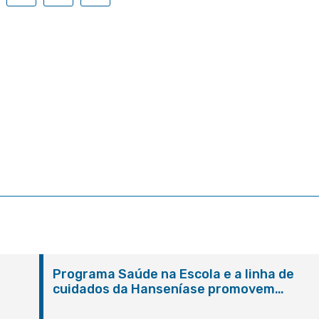
Programa Saúde na Escola e a linha de
cuidados da Hanseníase promovem
conscientização sobre hanseníase na E.M