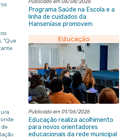
Publicado em 06/08/2026
ros
Programa Saúde na Escola e a
linha de cuidados da
Hanseníase promovem
conscientização sobre
cos
hanseníase na E.M Adelaide de
Educação
s. “Que
Magalhães Seabra
tante
Publicado em 01/06/2026
tura
Educação realiza acolhimento
a onde
para novos orientadores
a de
educacionais da rede municipal
elação