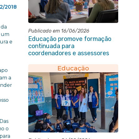
12/2018
 da
Publicado em 16/06/2026
a um
Educação promove formação
tura e
continuada para
coordenadores e assessores
escolares da rede municipal
Educação
Papo
ram a
ender
osso
 Das
mo o
 para