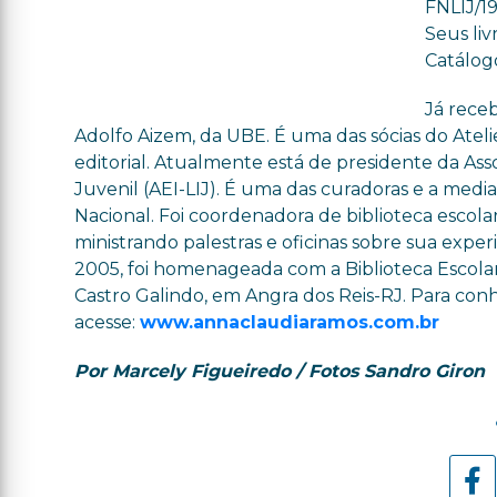
FNLIJ/1
Seus liv
Catálog
Já rece
Adolfo Aizem, da UBE. É uma das sócias do Atel
editorial. Atualmente está de presidente da Assoc
Juvenil (AEI-LIJ). É uma das curadoras e a medi
Nacional. Foi coordenadora de biblioteca escolar 
ministrando palestras e oficinas sobre sua exper
2005, foi homenageada com a Biblioteca Escolar
Castro Galindo, em Angra dos Reis-RJ. Para con
acesse:
www.annaclaudiaramos.com.br
Por Marcely Figueiredo / Fotos Sandro Giron