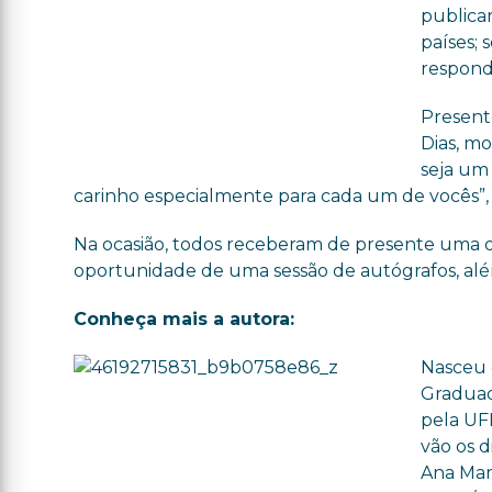
publicar
países; 
respond
Present
Dias, mo
seja um
carinho especialmente para cada um de vocês”, 
Na ocasião, todos receberam de presente uma ob
oportunidade de uma sessão de autógrafos, al
Conheça mais a autora:
Nasceu 
Graduad
pela UFR
vão os d
Ana Mari