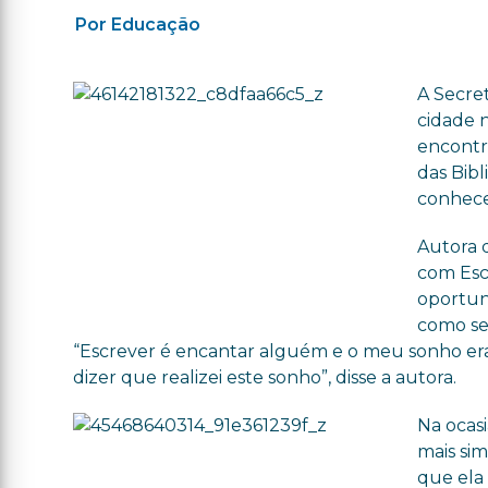
Por Educação
A Secre
cidade 
encontro
das Bibl
conhece
Autora 
com Escr
oportun
como se
“Escrever é encantar alguém e o meu sonho era
dizer que realizei este sonho”, disse a autora.
Na ocas
mais sim
que ela 