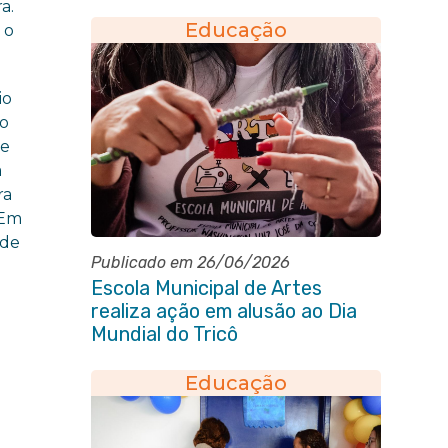
a.
Educação
 o
io
ão
 e
a
ra
 Em
 de
Publicado em 26/06/2026
Escola Municipal de Artes
realiza ação em alusão ao Dia
Mundial do Tricô
Educação