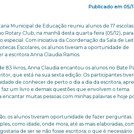
Publicado em 05/
taria Municipal de Educação reuniu alunos de 17 escolas
no Rotary Club, na manhã desta quarta-feira (05/12), par
 especial. Com iniciativa da Coordenação da Sala de Lei
iotecas Escolares, os alunos tiveram a oportunidade de
r a escritora Anna Claudia Ramos.
de 83 livros, Anna Claudia encantou os alunos no Bate 
itor, que está na sua sexta edição. Os participantes tive
idade de conhecer de perto o dia a dia da escritora, apr
 faz um livro e demais questões que envolvem o tema.
 encantar muitas pessoas com minhas palavras e hoje p
ião, os alunos tiveram oportunidade de fazer perguntas.
ples, como idade, onde mora, até as mais elaboradas, co
gostaria de ser se não fosse escritora; o que é necessário