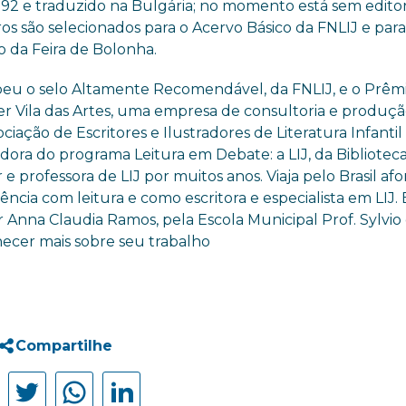
992 e traduzido na Bulgária; no momento está sem editor
ros são selecionados para o Acervo Básico da FNLIJ e para
o da Feira de Bolonha.
beu o selo Altamente Recomendável, da FNLIJ, e o Prêm
ier Vila das Artes, uma empresa de consultoria e produç
iação de Escritores e Ilustradores de Literatura Infantil
adora do programa Leitura em Debate: a LIJ, da Bibliotec
e professora de LIJ por muitos anos. Viaja pelo Brasil afo
iência com leitura e como escritora e especialista em LIJ.
 Anna Claudia Ramos, pela Escola Municipal Prof. Sylvio
hecer mais sobre seu trabalho
Compartilhe