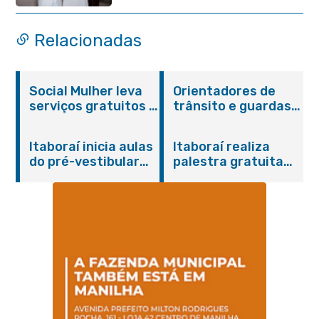
da Pessoa Idosa de Itaboraí
Relacionadas
Social Mulher leva
Orientadores de
serviços gratuitos à
trânsito e guardas
Praça Alarico
municipais recebem
Antunes nesta
treinamento em
Itaboraí inicia aulas
Itaboraí realiza
sexta-feira (07/08)
primeiros socorros
do pré-vestibular
palestra gratuita
em Itaboraí
presencial
sobre Compras
“Passaporte para o
Governamentais em
Futuro”
parceria com o
Sebrae