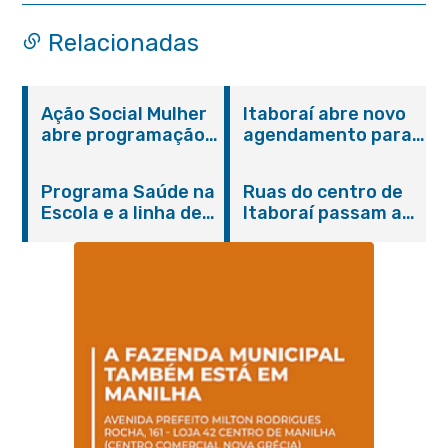
Relacionadas
Ação Social Mulher
Itaboraí abre novo
abre programação
agendamento para
do Agosto Lilás em
castração gratuita
Itaboraí com
de cães e gatos
Programa Saúde na
Ruas do centro de
serviços gratuitos e
Escola e a linha de
Itaboraí passam a
orientações
cuidados da
operar em novos
Hanseníase
sentidos
promovem
conscientização
sobre hanseníase
na E.M Adelaide de
Magalhães Seabra