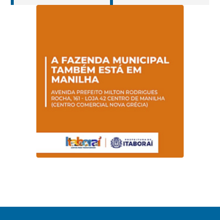
cuidados da
operar em novos
Hanseníase
sentidos
promovem
conscientização
sobre hanseníase
na E.M Adelaide de
Magalhães Seabra