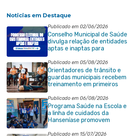
Noticias em Destaque
Publicado em 02/06/2026
Conselho Municipal de Saúde
divulga relação de entidades
aptas e inaptas para
processo eleitoral do
quadriênio 2026-2030
Publicado em 05/08/2026
Orientadores de trânsito e
guardas municipais recebem
treinamento em primeiros
socorros em Itaboraí
Publicado em 06/08/2026
Programa Saúde na Escola e
a linha de cuidados da
Hanseníase promovem
conscientização sobre
hanseníase na E.M Adelaide
Publicado em 15/07/2026