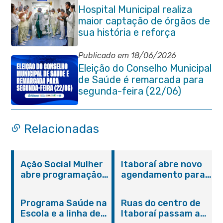
de Magalhães Seabra
Hospital Municipal realiza
maior captação de órgãos de
sua história e reforça
compromisso com a vida
Publicado em 18/06/2026
Eleição do Conselho Municipal
de Saúde é remarcada para
segunda-feira (22/06)
Relacionadas
Ação Social Mulher
Itaboraí abre novo
abre programação
agendamento para
do Agosto Lilás em
castração gratuita
Itaboraí com
de cães e gatos
Programa Saúde na
Ruas do centro de
serviços gratuitos e
Escola e a linha de
Itaboraí passam a
orientações