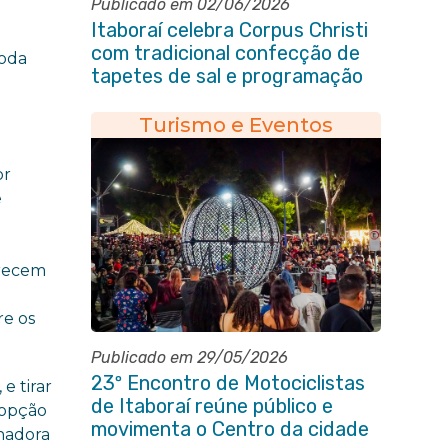
Publicado em 02/06/2026
Itaboraí celebra Corpus Christi
com tradicional confecção de
toda
tapetes de sal e programação
religiosa na Avenida 22 de Maio
Turismo e Eventos
or
e
erecem
re os
Publicado em 29/05/2026
23º Encontro de Motociclistas
e tirar
de Itaboraí reúne público e
 opção
movimenta o Centro da cidade
nadora