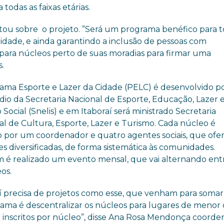
odas as faixas etárias.
u sobre o projeto. ”Será um programa benéfico para 
e idade, e ainda garantindo a inclusão de pessoas com
s para núcleos perto de suas moradias para firmar uma
.
ama Esporte e Lazer da Cidade (PELC) é desenvolvido p
dio da Secretaria Nacional de Esporte, Educação, Lazer 
 Social (Snelis) e em Itaboraí será ministrado Secretaria
al de Cultura, Esporte, Lazer e Turismo. Cada núcleo é
 por um coordenador e quatro agentes sociais, que of
es diversificadas, de forma sistemática às comunidades.
é realizado um evento mensal, que vai alternando ent
os.
í precisa de projetos como esse, que venham para somar, 
ograma é descentralizar os núcleos para lugares de menor
 inscritos por núcleo”, disse Ana Rosa Mendonça coorde