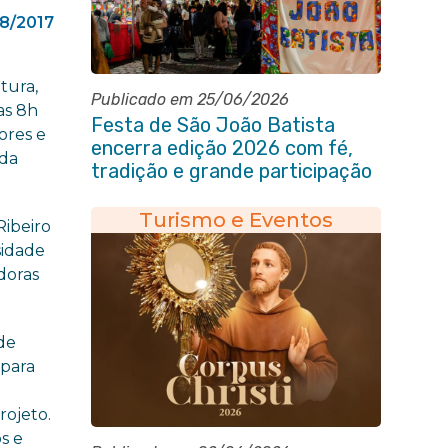
08/2017
tura,
Publicado em 25/06/2026
as 8h
Festa de São João Batista
ores e
encerra edição 2026 com fé,
 da
tradição e grande participação
popular
Turismo e Eventos
Ribeiro
sidade
doras
de
 para
rojeto.
s e