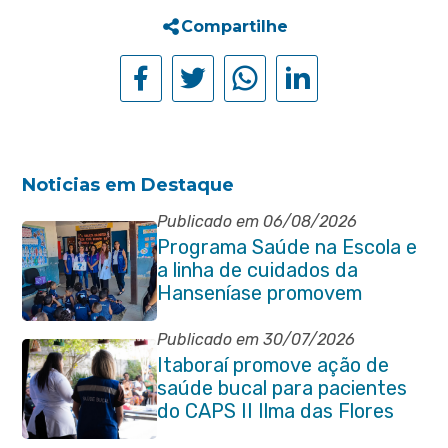
Compartilhe
Noticias em Destaque
Publicado em 06/08/2026
Programa Saúde na Escola e
a linha de cuidados da
Hanseníase promovem
conscientização sobre
hanseníase na E.M Adelaide
Publicado em 30/07/2026
de Magalhães Seabra
Itaboraí promove ação de
saúde bucal para pacientes
do CAPS II Ilma das Flores