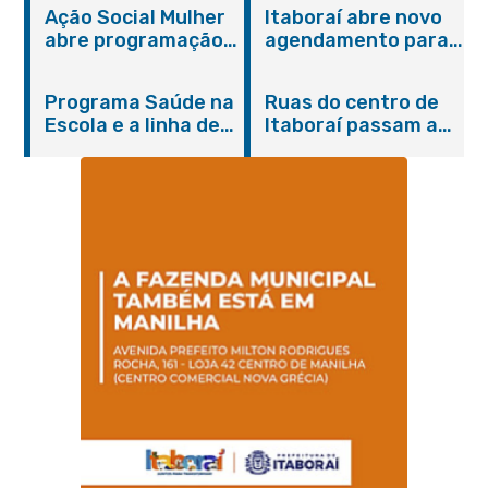
Ação Social Mulher
Itaboraí abre novo
abre programação
agendamento para
do Agosto Lilás em
castração gratuita
Itaboraí com
de cães e gatos
Programa Saúde na
Ruas do centro de
serviços gratuitos e
Escola e a linha de
Itaboraí passam a
orientações
cuidados da
operar em novos
Hanseníase
sentidos
promovem
conscientização
sobre hanseníase
na E.M Adelaide de
Magalhães Seabra