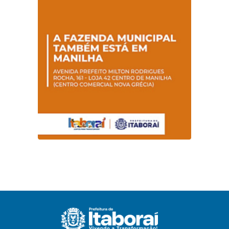
conscientização
sobre hanseníase
na E.M Adelaide de
Magalhães Seabra