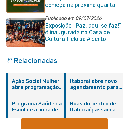
começa na próxima quarta-
feira (29/07)
Publicado em 09/07/2026
Exposição “Paz, aqui se faz!”
é inaugurada na Casa de
Cultura Heloísa Alberto
Torres
Relacionadas
Ação Social Mulher
Itaboraí abre novo
abre programação
agendamento para
do Agosto Lilás em
castração gratuita
Itaboraí com
de cães e gatos
Programa Saúde na
Ruas do centro de
serviços gratuitos e
Escola e a linha de
Itaboraí passam a
orientações
cuidados da
operar em novos
Hanseníase
sentidos
promovem