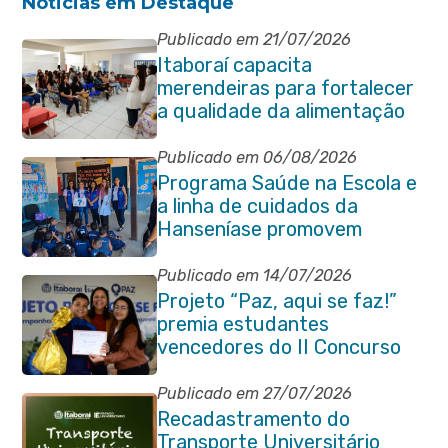
Noticias em Destaque
Publicado em 21/07/2026
Itaboraí capacita
merendeiras para fortalecer
a qualidade da alimentação
escolar na rede municipal
Publicado em 06/08/2026
Programa Saúde na Escola e
a linha de cuidados da
Hanseníase promovem
conscientização sobre
hanseníase na E.M Adelaide
Publicado em 14/07/2026
de Magalhães Seabra
Projeto “Paz, aqui se faz!”
premia estudantes
vencedores do II Concurso
de Contos em Itaboraí
Publicado em 27/07/2026
Recadastramento do
Transporte Universitário