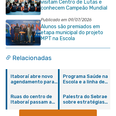
visitam Centro de Lutas e
conhecem Campeão Mundial
de Taekwondo
Publicado em 09/07/2026
Alunos são premiados em
etapa municipal do projeto
MPT na Escola
Relacionadas
Itaboraí abre novo
Programa Saúde na
agendamento para
Escola e a linha de
castração gratuita
cuidados da
de cães e gatos
Hanseníase
Ruas do centro de
Palestra do Sebrae
promovem
Itaboraí passam a
sobre estratégias
conscientização
operar em novos
de divulgação reúne
sobre hanseníase
sentidos
empreendedores no
na E.M Adelaide de