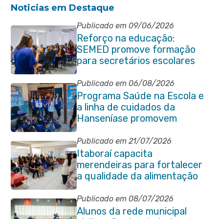
Noticias em Destaque
Publicado em 09/06/2026
Reforço na educação:
SEMED promove formação
para secretários escolares
Publicado em 06/08/2026
Programa Saúde na Escola e
a linha de cuidados da
Hanseníase promovem
conscientização sobre
hanseníase na E.M Adelaide
Publicado em 21/07/2026
de Magalhães Seabra
Itaboraí capacita
merendeiras para fortalecer
a qualidade da alimentação
escolar na rede municipal
Publicado em 08/07/2026
Alunos da rede municipal