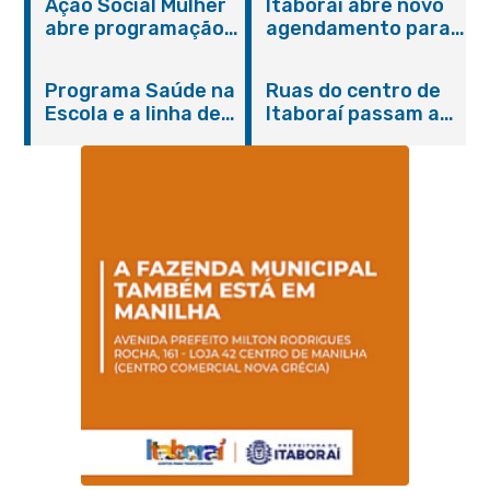
Ação Social Mulher
Itaboraí abre novo
abre programação
agendamento para
do Agosto Lilás em
castração gratuita
Itaboraí com
de cães e gatos
Programa Saúde na
Ruas do centro de
serviços gratuitos e
Escola e a linha de
Itaboraí passam a
orientações
cuidados da
operar em novos
Hanseníase
sentidos
promovem
conscientização
sobre hanseníase
na E.M Adelaide de
Magalhães Seabra