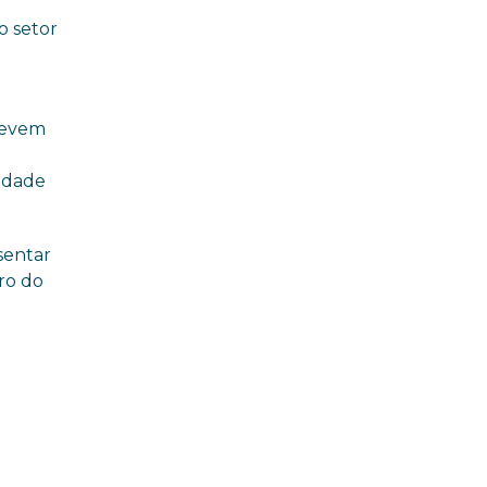
o setor
 devem
tidade
sentar
ro do