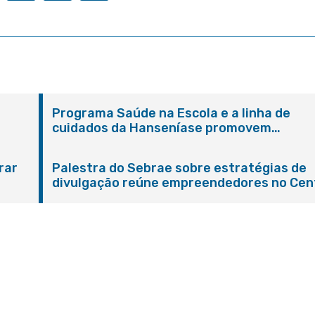
Programa Saúde na Escola e a linha de
cuidados da Hanseníase promovem
conscientização sobre hanseníase na E.M
Adelaide de Magalhães Seabra
rar
Palestra do Sebrae sobre estratégias de
divulgação reúne empreendedores no Cen
de Itaboraí