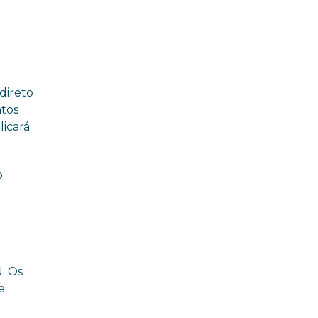
direto
ntos
licará
o
U. Os
e