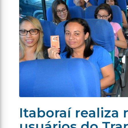
Itaboraí realiz
usuários do Tra