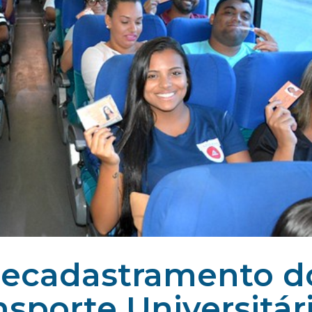
a recadastramento d
nsporte Universitár