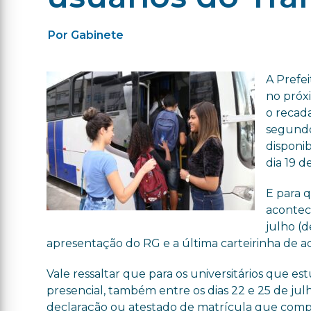
Por Gabinete
A Prefei
no próxi
o recad
segundo
disponib
dia 19 d
E para 
acontec
julho (d
apresentação do RG e a última carteirinha de a
Vale ressaltar que para os universitários que 
presencial, também entre os dias 22 e 25 de julh
declaração ou atestado de matrícula que compro