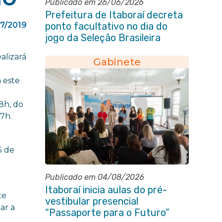
Publicado em 26/06/2026
Prefeitura de Itaboraí decreta
7/2019
ponto facultativo no dia do
jogo da Seleção Brasileira
alizará
Gabinete
 este
18h, do
17h.
5 de
Publicado em 04/08/2026
Itaboraí inicia aulas do pré-
te
vestibular presencial
ar a
“Passaporte para o Futuro”