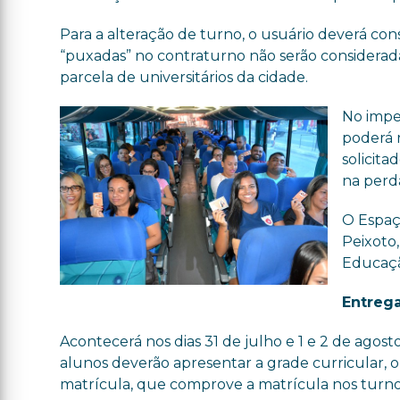
Para a alteração de turno, o usuário deverá cons
“puxadas” no contraturno não serão considerad
parcela de universitários da cidade.
No impe
poderá 
solicit
na perda
O Espaço
Peixoto,
Educaçã
Entrega
Acontecerá nos dias 31 de julho e 1 e 2 de agosto
alunos deverão apresentar a grade curricular, 
matrícula, que comprove a matrícula nos turnos