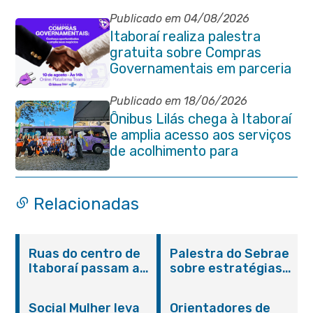
Publicado em 04/08/2026
Itaboraí realiza palestra
gratuita sobre Compras
Governamentais em parceria
com o Sebrae
Publicado em 18/06/2026
Ônibus Lilás chega à Itaboraí
e amplia acesso aos serviços
de acolhimento para
mulheres
Relacionadas
Ruas do centro de
Palestra do Sebrae
Itaboraí passam a
sobre estratégias
operar em novos
de divulgação reúne
sentidos
empreendedores no
Social Mulher leva
Orientadores de
Centro de Itaboraí