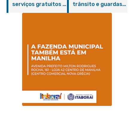
serviços gratuitos à
trânsito e guardas
Praça Alarico
municipais recebem
Antunes nesta
treinamento em
sexta-feira (07/08)
primeiros socorros
em Itaboraí