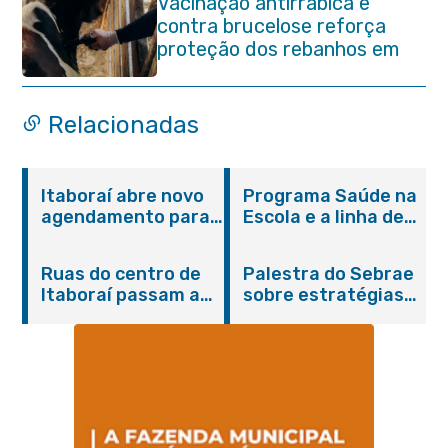
Vacinação antirrábica e
contra brucelose reforça
proteção dos rebanhos em
propriedades rurais de
Itaboraí
Relacionadas
Itaboraí abre novo
Programa Saúde na
agendamento para
Escola e a linha de
castração gratuita
cuidados da
de cães e gatos
Hanseníase
Ruas do centro de
Palestra do Sebrae
promovem
Itaboraí passam a
sobre estratégias
conscientização
operar em novos
de divulgação reúne
sobre hanseníase
sentidos
empreendedores no
na E.M Adelaide de
Centro de Itaboraí
Magalhães Seabra