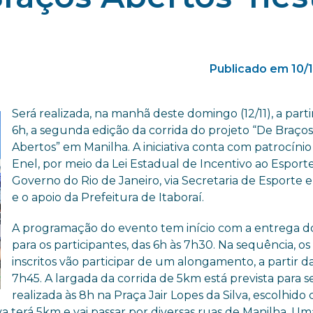
Publicado em 10/
Será realizada, na manhã deste domingo (12/11), a parti
6h, a segunda edição da corrida do projeto “De Braço
Abertos” em Manilha. A iniciativa conta com patrocínio
Enel, por meio da Lei Estadual de Incentivo ao Esport
Governo do Rio de Janeiro, via Secretaria de Esporte e
e o apoio da Prefeitura de Itaboraí.
A programação do evento tem início com a entrega do
para os participantes, das 6h às 7h30. Na sequência, os
inscritos vão participar de um alongamento, a partir d
7h45. A largada da corrida de 5km está prevista para s
realizada às 8h na Praça Jair Lopes da Silva, escolhid
a terá 5km e vai passar por diversas ruas de Manilha. Um