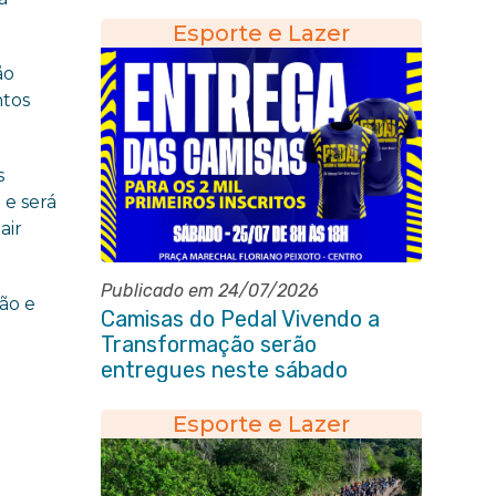
aprendizado
Esporte e Lazer
ão
ntos
s
 e será
air
Publicado em 24/07/2026
ão e
Camisas do Pedal Vivendo a
Transformação serão
entregues neste sábado
(25/07)
Esporte e Lazer