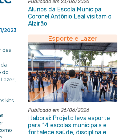
Publicado em 23/06/2026
Alunos da Escola Municipal
Coronel Antônio Leal visitam o
Alzirão
11/2023
Esporte e Lazer
r das
s
 da
e do
 Lazer,
s kits
Publicado em 26/06/2026
as
Itaboraí: Projeto leva esporte
er
para 14 escolas municipais e
o como
fortalece saúde, disciplina e
a