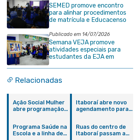
SEMED promove encontro
para alinhar procedimentos
de matrícula e Educacenso
2026
Publicado em 14/07/2026
Semana VEJA promove
atividades especiais para
estudantes da EJA em
Itaboraí
Relacionadas
Ação Social Mulher
Itaboraí abre novo
abre programação
agendamento para
do Agosto Lilás em
castração gratuita
Itaboraí com
de cães e gatos
Programa Saúde na
Ruas do centro de
serviços gratuitos e
Escola e a linha de
Itaboraí passam a
orientações
cuidados da
operar em novos