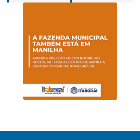
Hanseníase
sentidos
promovem
conscientização
sobre hanseníase
na E.M Adelaide de
Magalhães Seabra