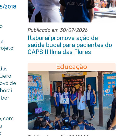
5/2018
no
Publicado em 30/07/2026
Itaboraí promove ação de
ra
saúde bucal para pacientes do
rojeto
CAPS II Ilma das Flores
Educação
 das
quero
povo de
aboraí
lber
o, com
a
o