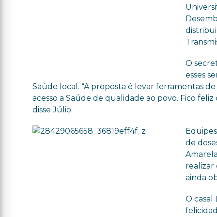
Univers
Desemba
distrib
Transmis
O secre
esses se
Saúde local. “A proposta é levar ferramentas de
acesso a Saúde de qualidade ao povo. Fico feli
disse Júlio.
Equipes
de doses
Amarela
realiza
ainda ob
O casal
felicid