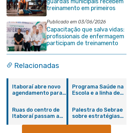
guardas municipais recebem
treinamento em primeiros
socorros em Itaboraí
Publicado em 03/06/2026
Capacitação que salva vidas:
profissionais de enfermagem
participam de treinamento
em primeiros socorros em
Itaboraí
Relacionadas
Itaboraí abre novo
Programa Saúde na
agendamento para
Escola e a linha de
castração gratuita
cuidados da
de cães e gatos
Hanseníase
Ruas do centro de
Palestra do Sebrae
promovem
Itaboraí passam a
sobre estratégias
conscientização
operar em novos
de divulgação reúne
sobre hanseníase
sentidos
empreendedores no
na E.M Adelaide de