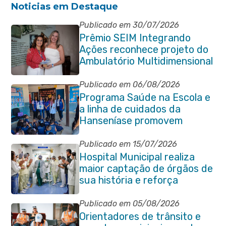
Noticias em Destaque
Publicado em 30/07/2026
Prêmio SEIM Integrando
Ações reconhece projeto do
Ambulatório Multidimensional
da Pessoa Idosa de Itaboraí
Publicado em 06/08/2026
Programa Saúde na Escola e
a linha de cuidados da
Hanseníase promovem
conscientização sobre
hanseníase na E.M Adelaide
Publicado em 15/07/2026
de Magalhães Seabra
Hospital Municipal realiza
maior captação de órgãos de
sua história e reforça
compromisso com a vida
Publicado em 05/08/2026
Orientadores de trânsito e