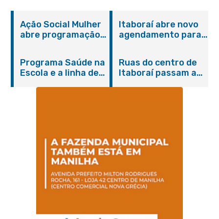
Ação Social Mulher
Itaboraí abre novo
abre programação
agendamento para
do Agosto Lilás em
castração gratuita
Itaboraí com
de cães e gatos
Programa Saúde na
Ruas do centro de
serviços gratuitos e
Escola e a linha de
Itaboraí passam a
orientações
cuidados da
operar em novos
Hanseníase
sentidos
promovem
conscientização
sobre hanseníase
na E.M Adelaide de
Magalhães Seabra