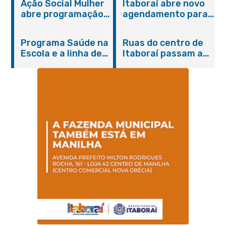
Ação Social Mulher
Itaboraí abre novo
abre programação
agendamento para
do Agosto Lilás em
castração gratuita
Itaboraí com
de cães e gatos
Programa Saúde na
Ruas do centro de
serviços gratuitos e
Escola e a linha de
Itaboraí passam a
orientações
cuidados da
operar em novos
Hanseníase
sentidos
promovem
conscientização
sobre hanseníase
na E.M Adelaide de
Magalhães Seabra