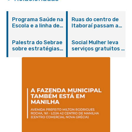
Programa Saúde na
Ruas do centro de
Escola e a linha de
Itaboraí passam a
cuidados da
operar em novos
Hanseníase
sentidos
Palestra do Sebrae
Social Mulher leva
promovem
sobre estratégias
serviços gratuitos à
conscientização
de divulgação reúne
Praça Alarico
sobre hanseníase
empreendedores no
Antunes nesta
na E.M Adelaide de
Centro de Itaboraí
sexta-feira (07/08)
Magalhães Seabra