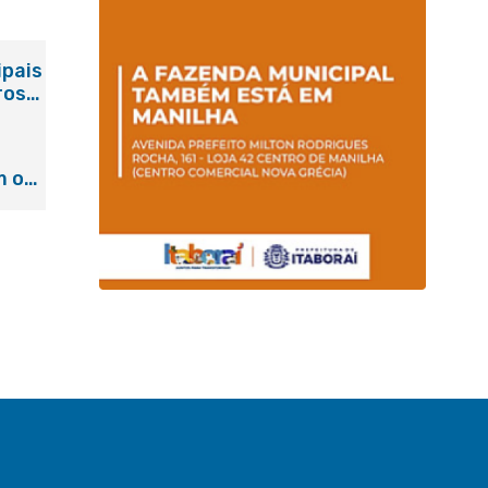
ipais
ros
m o