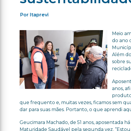
Por Itaprevi
Meio am
do ano d
Municípi
Além do
sobre s
reciclad
Aposent
anos, a
produtos
que frequento e, muitas vezes, ficamos sem qu
dar para suas mães. Portanto, o que aprendi aqui
Geucimara Machado, de 51 anos, aposentada há 
Maturidade Saudável pela segunda vez. “Esto