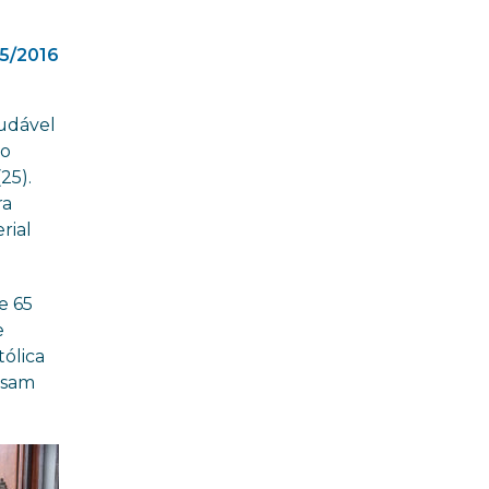
5/2016
udável
do
25).
ra
rial
e 65
e
tólica
ssam