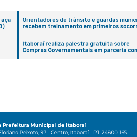
Praça
Orientadores de trânsito e guardas munic
8)
recebem treinamento em primeiros socor
em Itaboraí
Itaboraí realiza palestra gratuita sobre
Compras Governamentais em parceria co
Sebrae
a Prefeitura Municipal de Itaboraí
oriano Peixoto, 97 - Centro, Itaboraí - RJ, 24800-165.