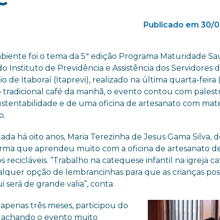
Publicado em 30/0
biente foi o tema da 5ª edição Programa Maturidade Sa
o Instituto de Previdência e Assistência dos Servidores 
o de Itaboraí (Itaprevi), realizado na última quarta-feira (
 tradicional café da manhã, o evento contou com palest
ustentabilidade e de uma oficina de artesanato com mate
o.
ada há oito anos, Maria Terezinha de Jesus Gama Silva, d
firma que aprendeu muito com a oficina de artesanato d
 recicláveis. “Trabalho na catequese infantil na igreja ca
alquer opção de lembrancinhas para que as crianças po
 será de grande valia”, conta.
apenas três meses, participou do
u achando o evento muito