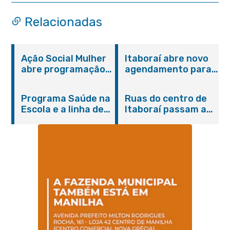
Relacionadas
Ação Social Mulher
Itaboraí abre novo
abre programação
agendamento para
do Agosto Lilás em
castração gratuita
Itaboraí com
de cães e gatos
Programa Saúde na
Ruas do centro de
serviços gratuitos e
Escola e a linha de
Itaboraí passam a
orientações
cuidados da
operar em novos
Hanseníase
sentidos
promovem
conscientização
sobre hanseníase
na E.M Adelaide de
Magalhães Seabra