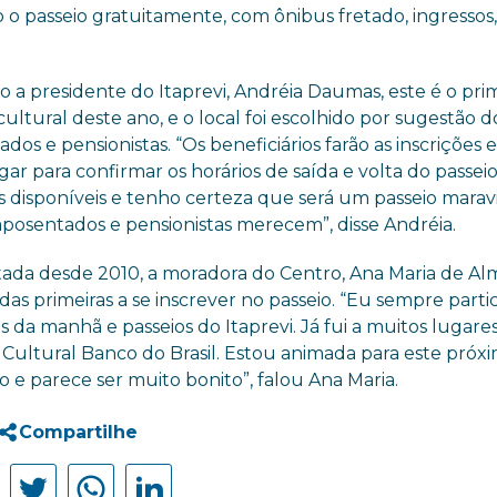
ão o passeio gratuitamente, com ônibus fretado, ingressos
 a presidente do Itaprevi, Andréia Daumas, este é o pri
cultural deste ano, e o local foi escolhido por sugestão d
dos e pensionistas. “Os beneficiários farão as inscrições 
gar para confirmar os horários de saída e volta do passeio
s disponíveis e tenho certeza que será um passeio maravi
aposentados e pensionistas merecem”, disse Andréia.
ada desde 2010, a moradora do Centro, Ana Maria de Al
das primeiras a se inscrever no passeio. “Eu sempre parti
s da manhã e passeios do Itaprevi. Já fui a muitos lugares
Cultural Banco do Brasil. Estou animada para este próx
 e parece ser muito bonito”, falou Ana Maria.
Compartilhe