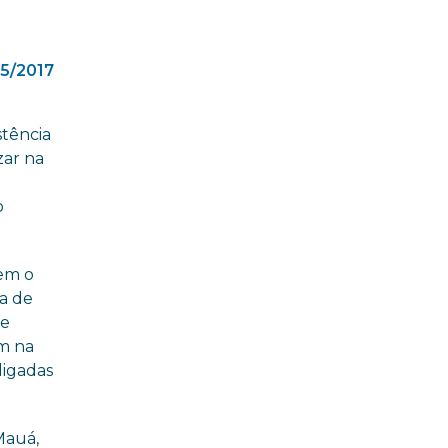
5/2017
stência
zar na
o
em o
a de
 e
em na
ligadas
Mauá,