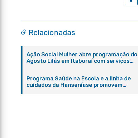
Relacionadas
Ação Social Mulher abre programação do
Agosto Lilás em Itaboraí com serviços
gratuitos e orientações
Programa Saúde na Escola e a linha de
cuidados da Hanseníase promovem
conscientização sobre hanseníase na E.
Adelaide de Magalhães Seabra