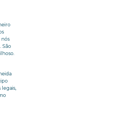
,
meiro
os
e nós
. São
lhoso.
meida
cipo
 legais,
imo