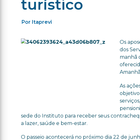
turístico
Por Itaprevi
Os apose
dos Serv
manhã de
oferecid
Amanhã
As açõe
objetiv
serviço
pensioni
sede do Instituto para receber seus contrachequ
a lazer, saúde e bem-estar.
O passeio acontecerá no próximo dia 22 de junh