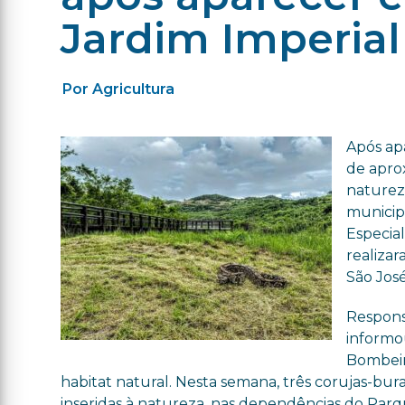
Jardim Imperial
Por Agricultura
Após apa
de apro
natureza
municip
Especia
realiza
São José
Respons
informo
Bombeiro
habitat natural. Nesta semana, três corujas-bu
inseridas à natureza, nas dependências do Parq