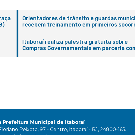
Praça
Orientadores de trânsito e guardas munic
8)
recebem treinamento em primeiros socor
em Itaboraí
Itaboraí realiza palestra gratuita sobre
Compras Governamentais em parceria co
Sebrae
a Prefeitura Municipal de Itaboraí
oriano Peixoto, 97 - Centro, Itaboraí - RJ, 24800-165.