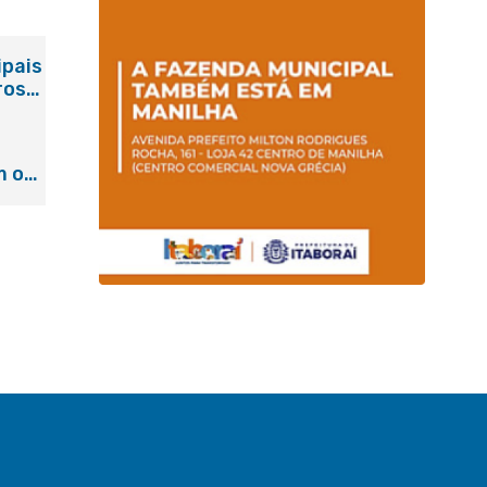
ipais
ros
m o