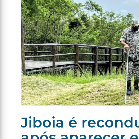
Jiboia é recond
após aparecer 