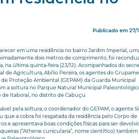
Publicado em 27/
recer em uma residência no bairro Jardim Imperial, uma 
ximadamente dois metros de comprimento, foi reconduz
, na última quinta-feira (23/12). Acompanhados do secre
al de Agricultura, Abílio Pereira, os agentes do Grupam
l de Proteção Ambiental (GEPAM) da Guarda Municipal
ram a soltura no Parque Natural Municipal Paleontológic
 de Itaboraí, no distrito de Cabuçu.
ável pela soltura, o coordenador do GEPAM, o agente Sil
u que a cobra foi resgatada da residência pelo Corpo de
s e apresentava boas condições físicas para ser devolvi
raqueiras (“Athene cunicularia”, nome científico) também
ue Paleontológico.