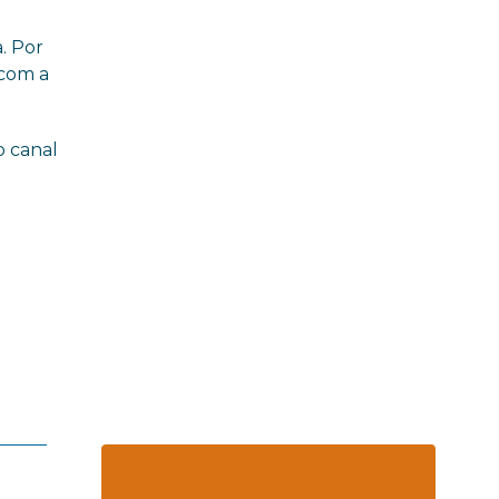
. Por
 com a
o canal