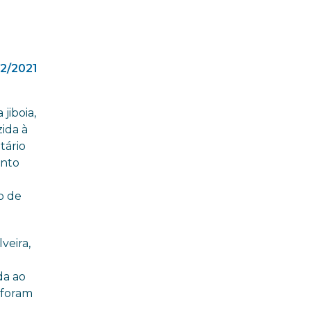
12/2021
jiboia,
ida à
tário
ento
o de
veira,
da ao
 foram