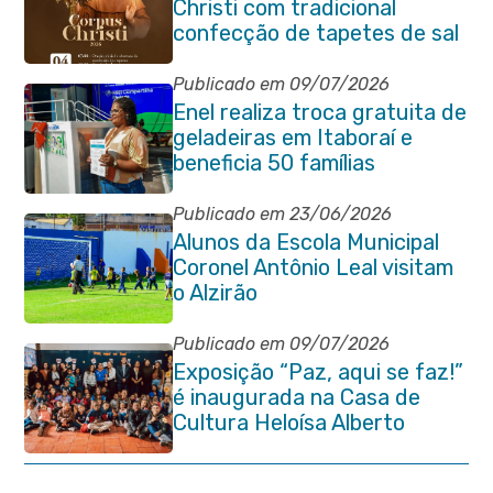
Christi com tradicional
confecção de tapetes de sal
e programação religiosa na
Avenida 22 de Maio
Publicado em 09/07/2026
Enel realiza troca gratuita de
geladeiras em Itaboraí e
beneficia 50 famílias
Publicado em 23/06/2026
Alunos da Escola Municipal
Coronel Antônio Leal visitam
o Alzirão
Publicado em 09/07/2026
Exposição “Paz, aqui se faz!”
é inaugurada na Casa de
Cultura Heloísa Alberto
Torres