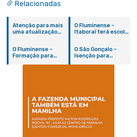
Relacionadas
Atenção para mais
O Fluminense –
uma atualização
Itaboraí terá escola
sobre os casos do
integral modelo com
novo coronavírus
inauguração em
O Fluminense –
O São Gonçalo –
em Itaboraí (24/05)
março
Formação para
Isenção para
jovens e adultos em
portadores de
Itaboraí
hanseníase