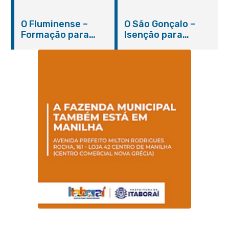
sobre os casos do
integral modelo com
novo coronavírus
inauguração em
O Fluminense –
O São Gonçalo –
em Itaboraí (24/05)
março
Formação para
Isenção para
jovens e adultos em
portadores de
Itaboraí
hanseníase