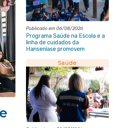
Publicado em 06/08/2026
Programa Saúde na Escola e a
linha de cuidados da
Hanseníase promovem
conscientização sobre
hanseníase na E.M Adelaide de
Saúde
Magalhães Seabra
de