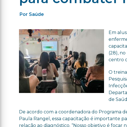
Por Saúde
Em alus
enferme
capacita
(28), no
centro d
O trein
Pesquis
Infecçõ
Departa
de Saúd
De acordo com a coordenadora do Programa de C
Paula Rangel, essa capacitação é importante pa
relação ao diagnóstico. “Nosso objetivo é focar 