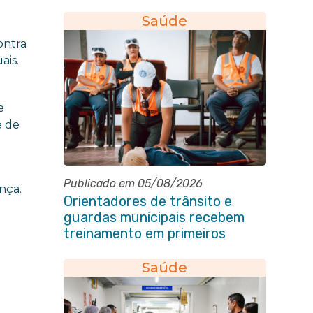
eleição do quadriênio 2026-
2030
Saúde
ontra
ais.
e
e de
Publicado em 05/08/2026
nça.
Orientadores de trânsito e
guardas municipais recebem
treinamento em primeiros
socorros em Itaboraí
Saúde