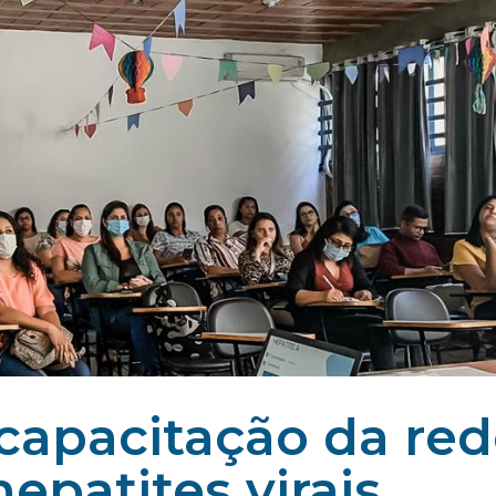
capacitação da re
epatites virais