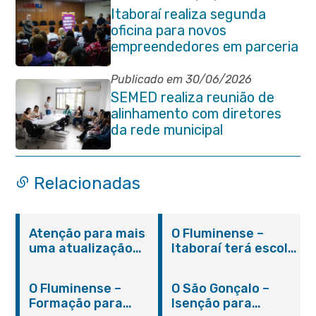
Itaboraí realiza segunda
oficina para novos
empreendedores em parceria
com Sebrae
Publicado em 30/06/2026
SEMED realiza reunião de
alinhamento com diretores
da rede municipal
Relacionadas
Atenção para mais
O Fluminense –
uma atualização
Itaboraí terá escola
sobre os casos do
integral modelo com
novo coronavírus
inauguração em
O Fluminense –
O São Gonçalo –
em Itaboraí (24/05)
março
Formação para
Isenção para