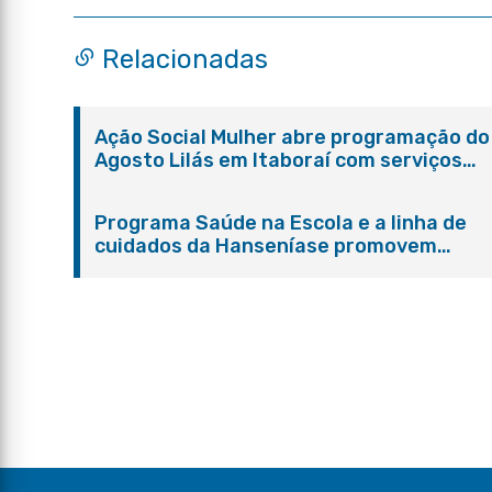
Relacionadas
Ação Social Mulher abre programação do
Agosto Lilás em Itaboraí com serviços
gratuitos e orientações
Programa Saúde na Escola e a linha de
cuidados da Hanseníase promovem
conscientização sobre hanseníase na E.
Adelaide de Magalhães Seabra