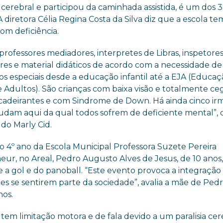
a cerebral e participou da caminhada assistida, é um dos 
 A diretora Célia Regina Costa da Silva diz que a escola 
om deficiência.
rofessores mediadores, interpretes de Libras, inspetore
res e material didáticos de acordo com a necessidade de
os especiais desde a educação infantil até a EJA (Educa
 Adultos). São crianças com baixa visão e totalmente ce
 cadeirantes e com Sindrome de Down. Há ainda cinco ir
udam aqui da qual todos sofrem de deficiente mental”, 
 do Marly Cid.
o 4º ano da Escola Municipal Professora Suzete Pereira
eur, no Areal, Pedro Augusto Alves de Jesus, de 10 anos
 a gol e do panoball. “Este evento provoca a integração
es se sentirem parte da sociedade”, avalia a mãe de Pedr
nos.
tem limitação motora e de fala devido a um paralisia cer