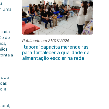
33
tem uma
s
 cada.
ção de
Publicado em 21/07/2026
gos,
Itaboraí capacita merendeiras
mãos
para fortalecer a qualidade da
conta a
alimentação escolar na rede
municipal
, que
 das
o, a
ebral,