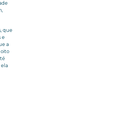
dade
m,
s, que
 e
ue a
 oito
até
 ela