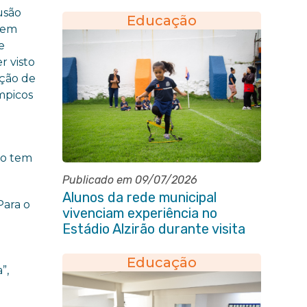
alunos da rede municipal
usão
Educação
, em
e
r visto
ação de
mpicos
ão tem
Publicado em 09/07/2026
Alunos da rede municipal
Para o
vivenciam experiência no
a
Estádio Alzirão durante visita
pedagógica
Educação
”,