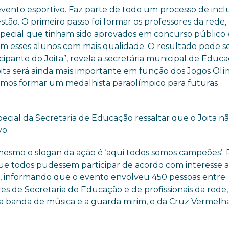
evento esportivo. Faz parte de todo um processo de incl
tão. O primeiro passo foi formar os professores da rede
special que tinham sido aprovados em concurso público 
em esses alunos com mais qualidade. O resultado pode se
icipante do Joita”, revela a secretária municipal de Educ
Joita será ainda mais importante em função dos Jogos Olí
imos formar um medalhista paraolímpico para futuras
ecial da Secretaria de Educação ressaltar que o Joita n
vo.
esmo o slogan da ação é ‘aqui todos somos campeões’. 
e todos pudessem participar de acordo com interesse 
ra, informando que o evento envolveu 450 pessoas entre
res de Secretaria de Educação e de profissionais da rede,
 a banda de música e a guarda mirim, e da Cruz Vermelha