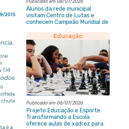
Publicado em 08/07/2026
Alunos da rede municipal
9/2015
visitam Centro de Lutas e
conhecem Campeão Mundial de
Taekwondo
Educação
ncia.
oraí
e
y Cid
todos
io
colhida
, chute
Publicado em 06/07/2026
Projeto Educação e Esporte
Transformando a Escola
oferece aulas de xadrez para
ta é a