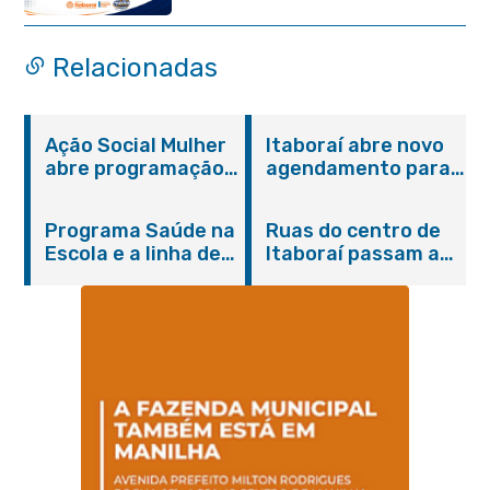
Novo Horizonte
Relacionadas
Ação Social Mulher
Itaboraí abre novo
abre programação
agendamento para
do Agosto Lilás em
castração gratuita
Itaboraí com
de cães e gatos
Programa Saúde na
Ruas do centro de
serviços gratuitos e
Escola e a linha de
Itaboraí passam a
orientações
cuidados da
operar em novos
Hanseníase
sentidos
promovem
conscientização
sobre hanseníase
na E.M Adelaide de
Magalhães Seabra