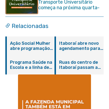
Transporte Universitário
começa na próxima quarta-
feira (29/07)
Relacionadas
Ação Social Mulher
Itaboraí abre novo
abre programação
agendamento para
do Agosto Lilás em
castração gratuita
Itaboraí com
de cães e gatos
Programa Saúde na
Ruas do centro de
serviços gratuitos e
Escola e a linha de
Itaboraí passam a
orientações
cuidados da
operar em novos
Hanseníase
sentidos
promovem
conscientização
sobre hanseníase
na E.M Adelaide de
Magalhães Seabra