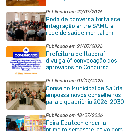
da artista Maíra Andrade
Publicado em 21/07/2026
Roda de conversa fortalece
integração entre SAMU e
rede de saúde mental em
Itaboraí
Publicado em 21/07/2026
Prefeitura de Itaboraí
divulga 6ª convocação dos
aprovados no Concurso
Público 001/2024 da
Educação
Publicado em 01/07/2026
Conselho Municipal de Saúde
empossa novos conselheiros
para o quadriênio 2026-2030
Publicado em 18/07/2026
Feira Edutech encerra
primeiro semestre letivo com