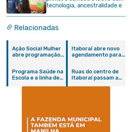
tecnologia, ancestralidade e
protagonismo estudantil em
Itaboraí
Relacionadas
Ação Social Mulher
Itaboraí abre novo
abre programação
agendamento para
do Agosto Lilás em
castração gratuita
Itaboraí com
de cães e gatos
Programa Saúde na
Ruas do centro de
serviços gratuitos e
Escola e a linha de
Itaboraí passam a
orientações
cuidados da
operar em novos
Hanseníase
sentidos
promovem
conscientização
sobre hanseníase
na E.M Adelaide de
Magalhães Seabra