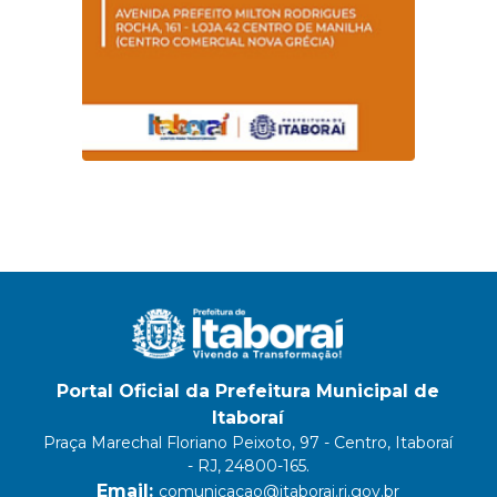
Portal Oficial da Prefeitura Municipal de
Itaboraí
Praça Marechal Floriano Peixoto, 97 - Centro, Itaboraí
- RJ, 24800-165.
Email:
comunicacao@itaborai.rj.gov.br