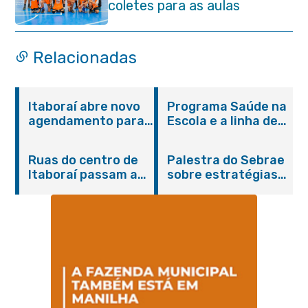
coletes para as aulas
Relacionadas
Itaboraí abre novo
Programa Saúde na
agendamento para
Escola e a linha de
castração gratuita
cuidados da
de cães e gatos
Hanseníase
Ruas do centro de
Palestra do Sebrae
promovem
Itaboraí passam a
sobre estratégias
conscientização
operar em novos
de divulgação reúne
sobre hanseníase
sentidos
empreendedores no
na E.M Adelaide de
Centro de Itaboraí
Magalhães Seabra