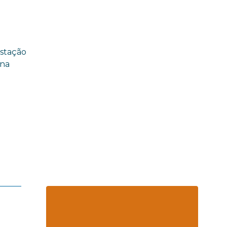
estação
 na