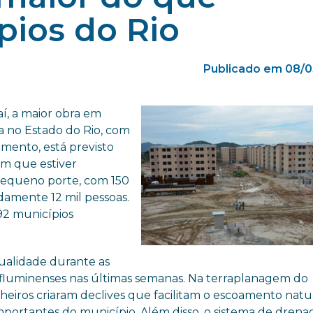
pios do Rio
Publicado em 08/0
í, a maior obra em
 no Estado do Rio, com
mento, está previsto
im que estiver
pequeno porte, com 150
damente 12 mil pessoas.
92 municípios
qualidade durante as
s fluminenses nas últimas semanas. Na terraplanagem do
eiros criaram declives que facilitam o escoamento natu
mportantes do município. Além disso, o sistema de dren