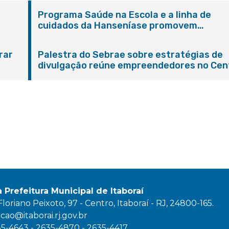
Programa Saúde na Escola e a linha de
cuidados da Hanseníase promovem
conscientização sobre hanseníase na E.M
Adelaide de Magalhães Seabra
rar
Palestra do Sebrae sobre estratégias de
divulgação reúne empreendedores no Cen
de Itaboraí
a Prefeitura Municipal de Itaboraí
oriano Peixoto, 97 - Centro, Itaboraí - RJ, 24800-165.
ao@itaborai.rj.gov.br
35-4643 - 2635-4870 - 2635-4417