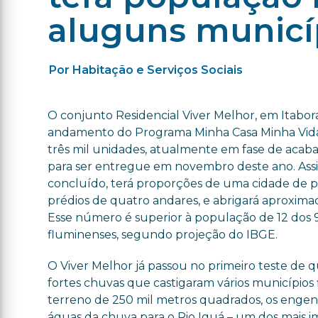
aluguns municí
Por Habitação e Serviços Sociais
O conjunto Residencial Viver Melhor, em Itabora
andamento do Programa Minha Casa Minha Vida
três mil unidades, atualmente em fase de acaba
para ser entregue em novembro deste ano. Ass
concluído, terá proporções de uma cidade de 
prédios de quatro andares, e abrigará aproxima
Esse número é superior à população de 12 dos 
fluminenses, segundo projeção do IBGE.
O Viver Melhor já passou no primeiro teste de 
fortes chuvas que castigaram vários município
terreno de 250 mil metros quadrados, os engenh
águas da chuva para o Rio Iguá – um dos mais i