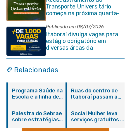
Transporte Universitário
começa na próxima quarta-
feira (29/07)
Publicado em 08/07/2026
Itaboraí divulga vagas para
estágio obrigatório em
diversas áreas da
administração pública
Relacionadas
Programa Saúde na
Ruas do centro de
Escola e a linha de
Itaboraí passam a
cuidados da
operar em novos
Hanseníase
sentidos
Palestra do Sebrae
Social Mulher leva
promovem
sobre estratégias
serviços gratuitos à
conscientização
de divulgação reúne
Praça Alarico
sobre hanseníase