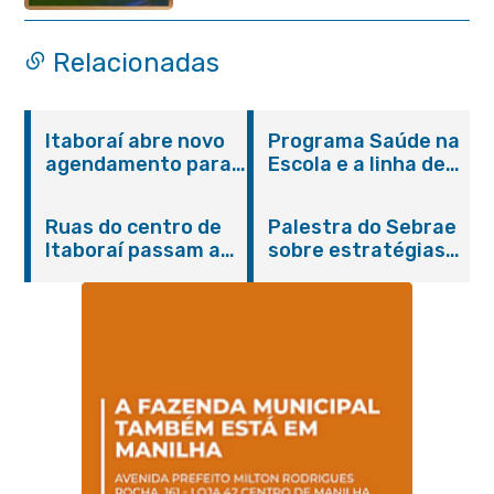
feira (29/07)
Relacionadas
Itaboraí abre novo
Programa Saúde na
agendamento para
Escola e a linha de
castração gratuita
cuidados da
de cães e gatos
Hanseníase
Ruas do centro de
Palestra do Sebrae
promovem
Itaboraí passam a
sobre estratégias
conscientização
operar em novos
de divulgação reúne
sobre hanseníase
sentidos
empreendedores no
na E.M Adelaide de
Centro de Itaboraí
Magalhães Seabra