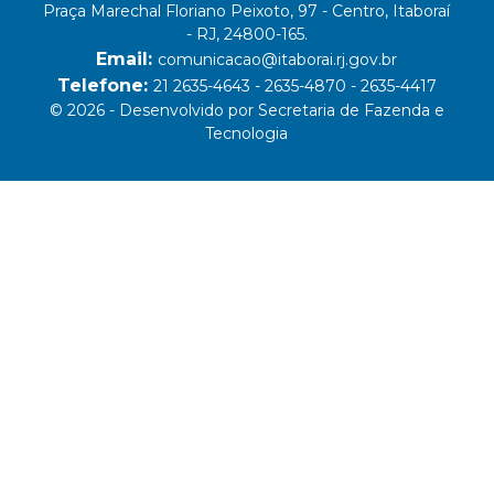
Praça Marechal Floriano Peixoto, 97 - Centro, Itaboraí
- RJ, 24800-165.
Email:
comunicacao@itaborai.rj.gov.br
Telefone:
21 2635-4643 - 2635-4870 - 2635-4417
© 2026 - Desenvolvido por Secretaria de Fazenda e
Tecnologia