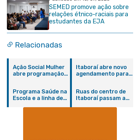
SEMED promove ação sobre
relações étnico-raciais para
estudantes da EJA
Relacionadas
Ação Social Mulher
Itaboraí abre novo
abre programação
agendamento para
do Agosto Lilás em
castração gratuita
Itaboraí com
de cães e gatos
Programa Saúde na
Ruas do centro de
serviços gratuitos e
Escola e a linha de
Itaboraí passam a
orientações
cuidados da
operar em novos
Hanseníase
sentidos
promovem
conscientização
sobre hanseníase
na E.M Adelaide de