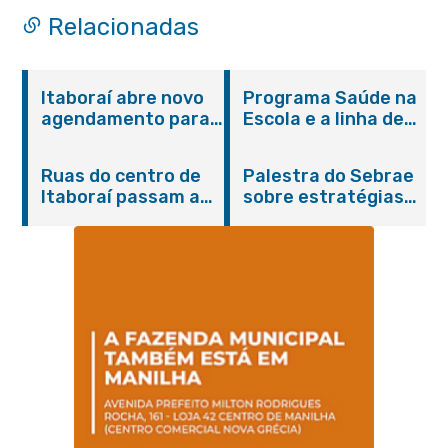
Relacionadas
Itaboraí abre novo
Programa Saúde na
agendamento para
Escola e a linha de
castração gratuita
cuidados da
de cães e gatos
Hanseníase
Ruas do centro de
Palestra do Sebrae
promovem
Itaboraí passam a
sobre estratégias
conscientização
operar em novos
de divulgação reúne
sobre hanseníase
sentidos
empreendedores no
na E.M Adelaide de
Centro de Itaboraí
Magalhães Seabra