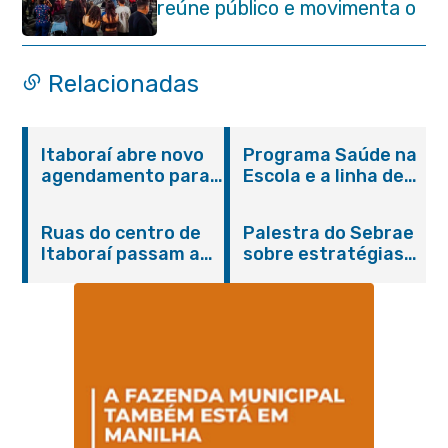
reúne público e movimenta o
Centro da cidade na noite de
abertura
Relacionadas
Itaboraí abre novo
Programa Saúde na
agendamento para
Escola e a linha de
castração gratuita
cuidados da
de cães e gatos
Hanseníase
Ruas do centro de
Palestra do Sebrae
promovem
Itaboraí passam a
sobre estratégias
conscientização
operar em novos
de divulgação reúne
sobre hanseníase
sentidos
empreendedores no
na E.M Adelaide de
Centro de Itaboraí
Magalhães Seabra