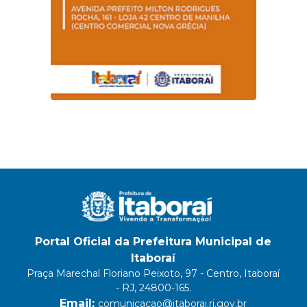
Portal Oficial da Prefeitura Municipal de
Itaboraí
Praça Marechal Floriano Peixoto, 97 - Centro, Itaboraí
- RJ, 24800-165.
Email:
comunicacao@itaborai.rj.gov.br