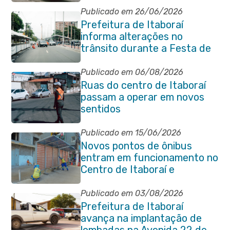
Publicado em 26/06/2026
Prefeitura de Itaboraí
informa alterações no
trânsito durante a Festa de
São Pedro Apóstolo
Publicado em 06/08/2026
Ruas do centro de Itaboraí
passam a operar em novos
sentidos
Publicado em 15/06/2026
Novos pontos de ônibus
entram em funcionamento no
Centro de Itaboraí e
garantem mais conforto à
população
Publicado em 03/08/2026
Prefeitura de Itaboraí
avança na implantação de
lombadas na Avenida 22 de