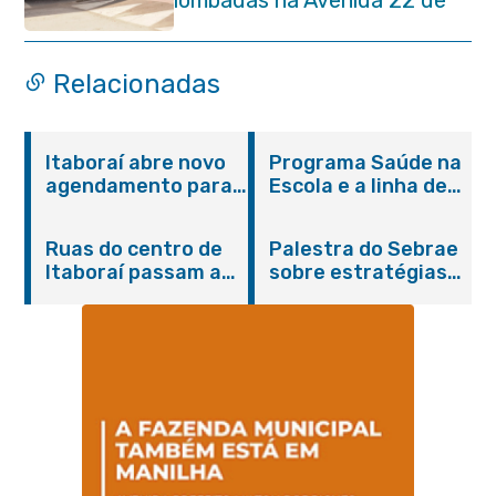
Maio para reforçar a
segurança no trânsito
Relacionadas
Itaboraí abre novo
Programa Saúde na
agendamento para
Escola e a linha de
castração gratuita
cuidados da
de cães e gatos
Hanseníase
Ruas do centro de
Palestra do Sebrae
promovem
Itaboraí passam a
sobre estratégias
conscientização
operar em novos
de divulgação reúne
sobre hanseníase
sentidos
empreendedores no
na E.M Adelaide de
Centro de Itaboraí
Magalhães Seabra