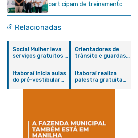
participam de treinamento
em primeiros socorros em
Itaboraí
Relacionadas
Social Mulher leva
Orientadores de
serviços gratuitos à
trânsito e guardas
Praça Alarico
municipais recebem
Antunes nesta
treinamento em
Itaboraí inicia aulas
Itaboraí realiza
sexta-feira (07/08)
primeiros socorros
do pré-vestibular
palestra gratuita
em Itaboraí
presencial
sobre Compras
“Passaporte para o
Governamentais em
Futuro”
parceria com o
Sebrae