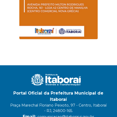
Portal Oficial da Prefeitura Municipal de
Itaboraí
Praça Marechal Floriano Peixoto, 97 - Centro, Itaboraí
- RJ, 24800-165.
Email:
comunicacao@itaborai.rj.gov.br