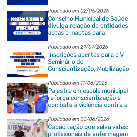
quadriênio 2026–2030
Publicado em 02/06/2026
Conselho Municipal de Saúde
divulga relação de entidades
aptas e inaptas para
processo eleitoral do
quadriênio 2026-2030
Publicado em 29/07/2026
Inscrições abertas para o V
Seminário de
Conscientização, Mobilização
e Combate à Tuberculose em
Itaboraí
Publicado em 11/06/2026
Palestra em escola municipal
reforça conscientização e
combate à violência contra a
pessoa idosa em Itaboraí
Publicado em 03/06/2026
Capacitação que salva vidas:
profissionais de enfermagem