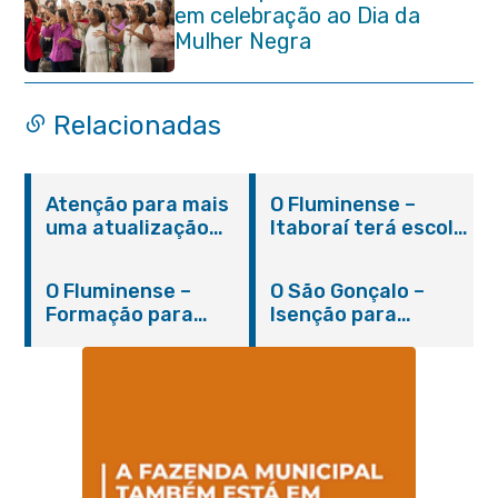
em celebração ao Dia da
Mulher Negra
Relacionadas
Atenção para mais
O Fluminense –
uma atualização
Itaboraí terá escola
sobre os casos do
integral modelo com
novo coronavírus
inauguração em
O Fluminense –
O São Gonçalo –
em Itaboraí (24/05)
março
Formação para
Isenção para
jovens e adultos em
portadores de
Itaboraí
hanseníase