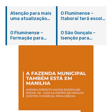
Atenção para mais
O Fluminense –
uma atualização
Itaboraí terá escola
sobre os casos do
integral modelo com
novo coronavírus
inauguração em
O Fluminense –
O São Gonçalo –
em Itaboraí (24/05)
março
Formação para
Isenção para
jovens e adultos em
portadores de
Itaboraí
hanseníase