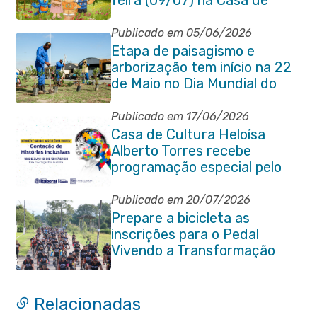
feira (09/07) na Casa de
Cultura Heloísa Alberto
Torres
Publicado em 05/06/2026
Etapa de paisagismo e
arborização tem início na 22
de Maio no Dia Mundial do
Meio Ambiente
Publicado em 17/06/2026
Casa de Cultura Heloísa
Alberto Torres recebe
programação especial pelo
Dia do Orgulho Autista
Publicado em 20/07/2026
Prepare a bicicleta as
inscrições para o Pedal
Vivendo a Transformação
estão abertas em Itaboraí
Relacionadas