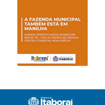
promovem
conscientização
sobre hanseníase
na E.M Adelaide de
Magalhães Seabra