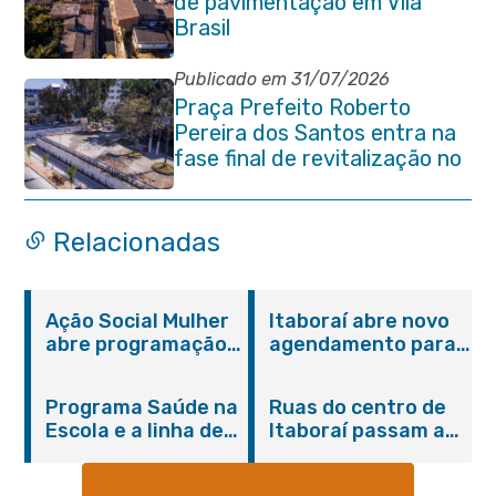
de pavimentação em Vila
Brasil
Publicado em 31/07/2026
Praça Prefeito Roberto
Pereira dos Santos entra na
fase final de revitalização no
Centro de Itaboraí
Relacionadas
Ação Social Mulher
Itaboraí abre novo
abre programação
agendamento para
do Agosto Lilás em
castração gratuita
Itaboraí com
de cães e gatos
Programa Saúde na
Ruas do centro de
serviços gratuitos e
Escola e a linha de
Itaboraí passam a
orientações
cuidados da
operar em novos
Hanseníase
sentidos