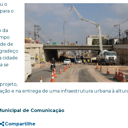
ou o
para o
o da
tempo
ade de
Agradeço
a cidade
a se
projeto,
ção e na entrega de uma infraestrutura urbana à altur
Municipal de Comunicação
Compartilhe