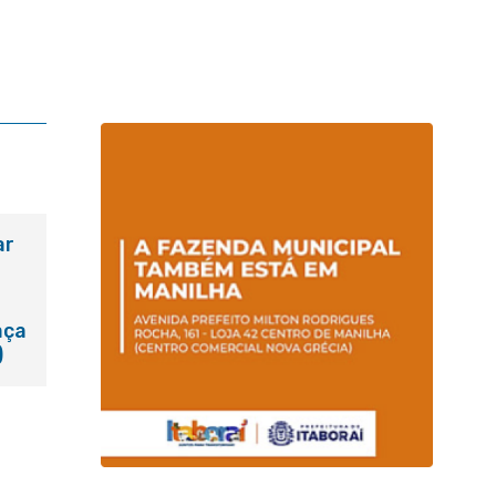
ar
aça
)