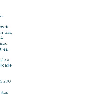
va
os de
tínuas,
 A
icas,
tres.
são e
ilidade
R$ 200
ontos