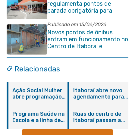
regulamenta pontos de
parada obrigatória para
transporte coletivo na
Avenida 22 de Maio
Publicado em 15/06/2026
Novos pontos de ônibus
entram em funcionamento no
Centro de Itaboraí e
garantem mais conforto à
população
Relacionadas
Ação Social Mulher
Itaboraí abre novo
abre programação
agendamento para
do Agosto Lilás em
castração gratuita
Itaboraí com
de cães e gatos
Programa Saúde na
Ruas do centro de
serviços gratuitos e
Escola e a linha de
Itaboraí passam a
orientações
cuidados da
operar em novos
Hanseníase
sentidos