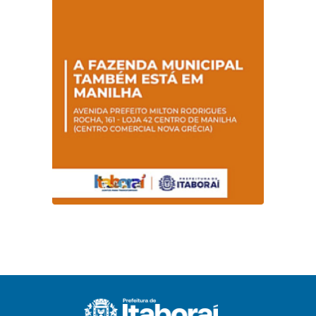
promovem
conscientização
sobre hanseníase
na E.M Adelaide de
Magalhães Seabra