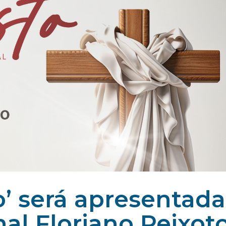
o’ será apresentada
al Floriano Peixot