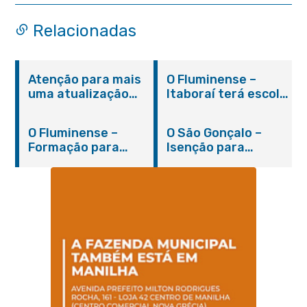
Relacionadas
Atenção para mais
O Fluminense –
uma atualização
Itaboraí terá escola
sobre os casos do
integral modelo com
novo coronavírus
inauguração em
O Fluminense –
O São Gonçalo –
em Itaboraí (24/05)
março
Formação para
Isenção para
jovens e adultos em
portadores de
Itaboraí
hanseníase