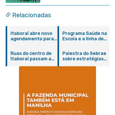
Itaboraí completa 37 anos de
história
Relacionadas
Itaboraí abre novo
Programa Saúde na
agendamento para
Escola e a linha de
castração gratuita
cuidados da
de cães e gatos
Hanseníase
Ruas do centro de
Palestra do Sebrae
promovem
Itaboraí passam a
sobre estratégias
conscientização
operar em novos
de divulgação reúne
sobre hanseníase
sentidos
empreendedores no
na E.M Adelaide de
Centro de Itaboraí
Magalhães Seabra