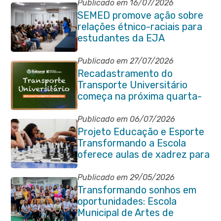
pedagógicos
Publicado em 16/07/2026
SEMED promove ação sobre
relações étnico-raciais para
estudantes da EJA
Publicado em 27/07/2026
Recadastramento do
Transporte Universitário
começa na próxima quarta-
feira (29/07)
Publicado em 06/07/2026
Projeto Educação e Esporte
Transformando a Escola
oferece aulas de xadrez para
alunos da rede municipal
Publicado em 29/05/2026
Transformando sonhos em
oportunidades: Escola
Municipal de Artes de