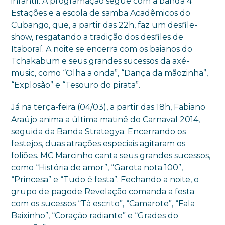
infantil. A programação segue com a banda 4
Estações e a escola de samba Acadêmicos do
Cubango, que, a partir das 22h, faz um desfile-
show, resgatando a tradição dos desfiles de
Itaboraí. A noite se encerra com os baianos do
Tchakabum e seus grandes sucessos da axé-
music, como “Olha a onda”, “Dança da mãozinha”,
“Explosão” e “Tesouro do pirata”.
Já na terça-feira (04/03), a partir das 18h, Fabiano
Araújo anima a última matinê do Carnaval 2014,
seguida da Banda Strategya. Encerrando os
festejos, duas atrações especiais agitaram os
foliões. MC Marcinho canta seus grandes sucessos,
como “História de amor”, “Garota nota 100”,
“Princesa” e “Tudo é festa”. Fechando a noite, o
grupo de pagode Revelação comanda a festa
com os sucessos “Tá escrito”, “Camarote”, “Fala
Baixinho”, “Coração radiante” e “Grades do