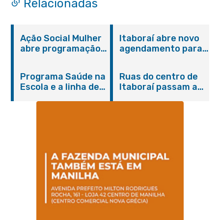
Relacionadas
Ação Social Mulher
Itaboraí abre novo
abre programação
agendamento para
do Agosto Lilás em
castração gratuita
Itaboraí com
de cães e gatos
Programa Saúde na
Ruas do centro de
serviços gratuitos e
Escola e a linha de
Itaboraí passam a
orientações
cuidados da
operar em novos
Hanseníase
sentidos
promovem
conscientização
sobre hanseníase
na E.M Adelaide de
Magalhães Seabra